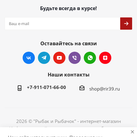
Будьте всегда в курсе!
Оставайтесь на связи
Наши контакты
+7-911-071-66-00
shop@rir39.ru
2026 © "Рыбак и Рыбачок" - интернет-магазин
Информация сайта защищена законом об авторских
правах. Индивидуальный предприниматель Рогов