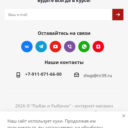
Будьте всегда в курсе!
Оставайтесь на связи
Наши контакты
+7-911-071-66-00
shop@rir39.ru
2026 © "Рыбак и Рыбачок" - интернет-магазин
Информация сайта защищена законом об авторских
правах. Индивидуальный предприниматель Рогов
Наш сайт использует куки. Продолжая им
Сергей Юрьевич. ИНН 390600967290. ОГРНИП
пользоваться, вы соглашаетесь на обработку