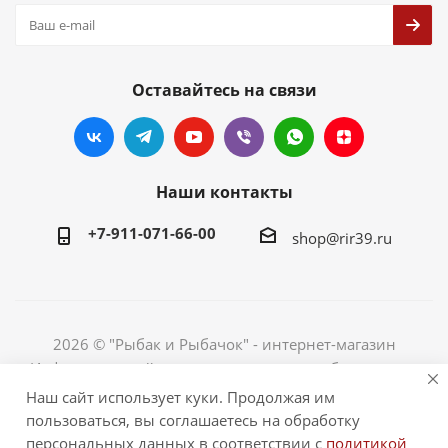
Оставайтесь на связи
Наши контакты
+7-911-071-66-00
shop@rir39.ru
2026 © "Рыбак и Рыбачок" - интернет-магазин
Информация сайта защищена законом об авторских
правах. Индивидуальный предприниматель Рогов
Наш сайт использует куки. Продолжая им
Сергей Юрьевич. ИНН 390600967290. ОГРНИП
пользоваться, вы соглашаетесь на обработку
324390000064229.
персональных данных в соответствии с
политикой