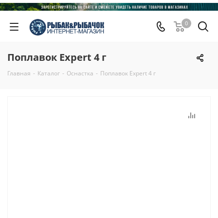
0
Поплавок Expert 4 г
Главная
-
Каталог
-
Оснастка
-
Поплавок Expert 4 г