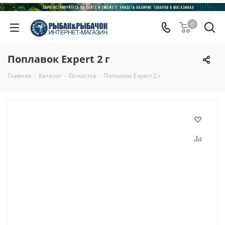
0
Поплавок Expert 2 г
Главная
-
Каталог
-
Оснастка
-
Поплавок Expert 2 г