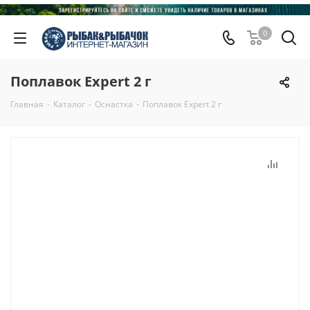
0
Поплавок Expert 2 г
Главная
-
Каталог
-
Оснастка
-
Поплавок Expert 2 г