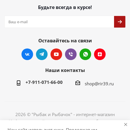
Будьте всегда в курсе!
Оставайтесь на связи
Наши контакты
+7-911-071-66-00
shop@rir39.ru
2026 © "Рыбак и Рыбачок" - интернет-магазин
Информация сайта защищена законом об авторских
правах. Индивидуальный предприниматель Рогов
Наш сайт использует куки. Продолжая им