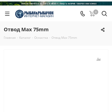
0
Отвод Мax 75mm
Главная
-
Каталог
-
Оснастка
-
Отвод Мax 75mm