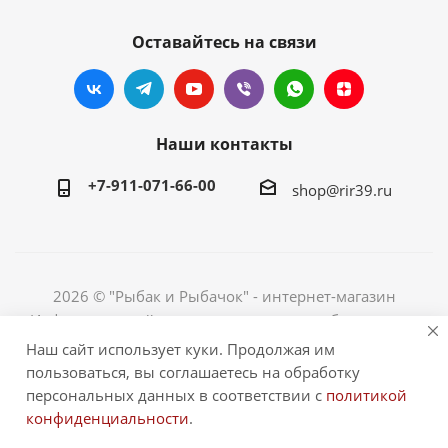
Оставайтесь на связи
Наши контакты
+7-911-071-66-00
shop@rir39.ru
2026 © "Рыбак и Рыбачок" - интернет-магазин
Информация сайта защищена законом об авторских
правах. Индивидуальный предприниматель Рогов
Наш сайт использует куки. Продолжая им
Сергей Юрьевич. ИНН 390600967290. ОГРНИП
пользоваться, вы соглашаетесь на обработку
324390000064229.
персональных данных в соответствии с
политикой
конфиденциальности
.