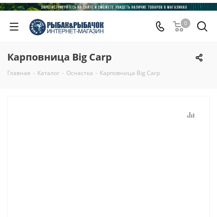
0
Карповница Big Carp
Главная
-
Каталог
-
Оснастка
-
Карповница Big Carp