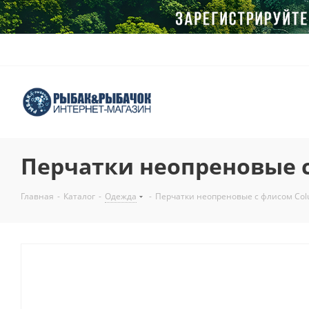
Перчатки неопреновые 
Главная
-
Каталог
-
Одежда
-
Перчатки неопреновые с флисом Col