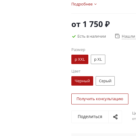
Подробнее
от
1 750 ₽
Есть в наличии
Нашли 
Размер
р XXL
р XL
Цвет
Черный
Серый
Получить консультацию
Ц
Поделиться
о