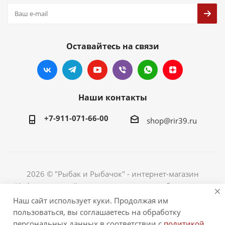
Оставайтесь на связи
Наши контакты
+7-911-071-66-00
shop@rir39.ru
2026 © "Рыбак и Рыбачок" - интернет-магазин
Информация сайта защищена законом об авторских
правах. Индивидуальный предприниматель Рогов
Наш сайт использует куки. Продолжая им
Сергей Юрьевич. ИНН 390600967290. ОГРНИП
пользоваться, вы соглашаетесь на обработку
324390000064229.
персональных данных в соответствии с
политикой