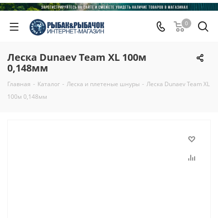
0
Леска Dunaev Team XL 100м
0,148мм
Главная
-
Каталог
-
Леска и плетеные шнуры
-
Леска Dunaev Team XL
100м 0,148мм