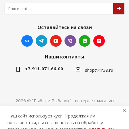
Оставайтесь на связи
Наши контакты
+7-911-071-66-00
shop@rir39.ru
2026 © "Рыбак и Рыбачок" - интернет-магазин
Информация сайта защищена законом об авторских
правах. Индивидуальный предприниматель Рогов
Наш сайт использует куки. Продолжая им
Сергей Юрьевич. ИНН 390600967290. ОГРНИП
пользоваться, вы соглашаетесь на обработку
324390000064229.