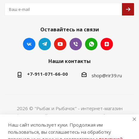
Оставайтесь на связи
Наши контакты
+7-911-071-66-00
shop@rir39.ru
2026 © "Рыбак и Рыбачок" - интернет-магазин
Информация сайта защищена законом об авторских
правах. Индивидуальный предприниматель Рогов
Наш сайт использует куки. Продолжая им
Сергей Юрьевич. ИНН 390600967290. ОГРНИП
пользоваться, вы соглашаетесь на обработку
324390000064229.