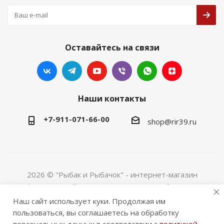
Оставайтесь на связи
Наши контакты
+7-911-071-66-00
shop@rir39.ru
2026 © "Рыбак и Рыбачок" - интернет-магазин
Информация сайта защищена законом об авторских
правах. Индивидуальный предприниматель Рогов
Наш сайт использует куки. Продолжая им
Сергей Юрьевич. ИНН 390600967290. ОГРНИП
пользоваться, вы соглашаетесь на обработку
324390000064229.