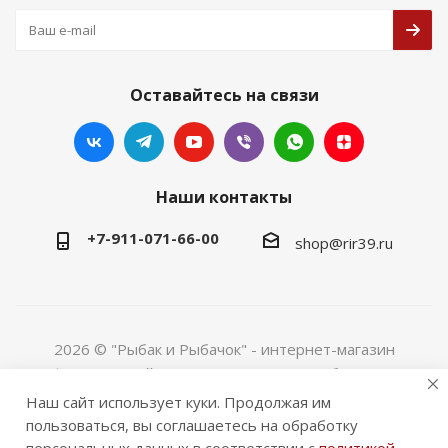
Оставайтесь на связи
Наши контакты
+7-911-071-66-00
shop@rir39.ru
2026 © "Рыбак и Рыбачок" - интернет-магазин
Информация сайта защищена законом об авторских
правах. Индивидуальный предприниматель Рогов
Наш сайт использует куки. Продолжая им
Сергей Юрьевич. ИНН 390600967290. ОГРНИП
пользоваться, вы соглашаетесь на обработку
324390000064229.