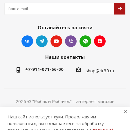
Оставайтесь на связи
Наши контакты
+7-911-071-66-00
shop@rir39.ru
2026 © "Рыбак и Рыбачок" - интернет-магазин
Информация сайта защищена законом об авторских
правах. Индивидуальный предприниматель Рогов
Наш сайт использует куки. Продолжая им
Сергей Юрьевич. ИНН 390600967290. ОГРНИП
пользоваться, вы соглашаетесь на обработку
324390000064229.