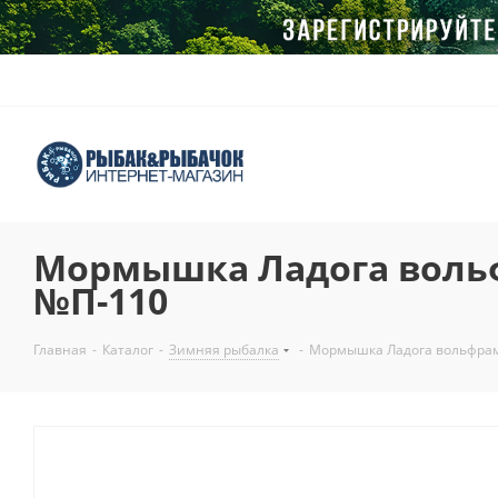
Мормышка Ладога вольф
№П-110
Главная
-
Каталог
-
Зимняя рыбалка
-
Мормышка Ладога вольфрам