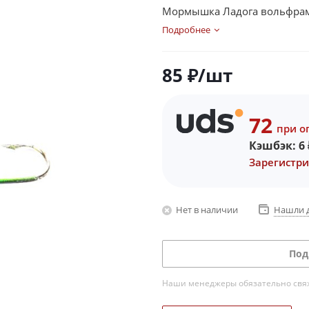
Мормышка Ладога вольфрам
Подробнее
85
₽
/шт
72
при о
Кэшбэк:
6
Зарегистри
Нет в наличии
Нашли 
Под
Наши менеджеры обязательно свяжу