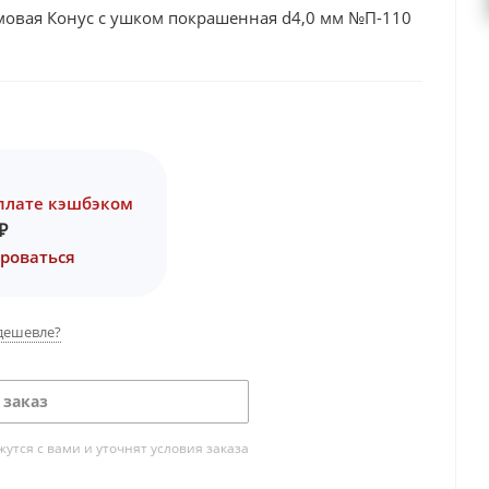
овая Конус с ушком покрашенная d4,0 мм №П-110
плате кэшбэком
₽
роваться
дешевле?
 заказ
тся с вами и уточнят условия заказа