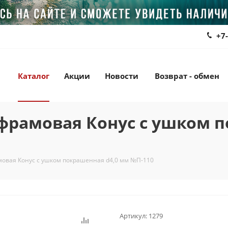
+7
Каталог
Акции
Новости
Возврат - обмен
рамовая Конус с ушком п
овая Конус с ушком покрашенная d4,0 мм №П-110
Артикул:
1279