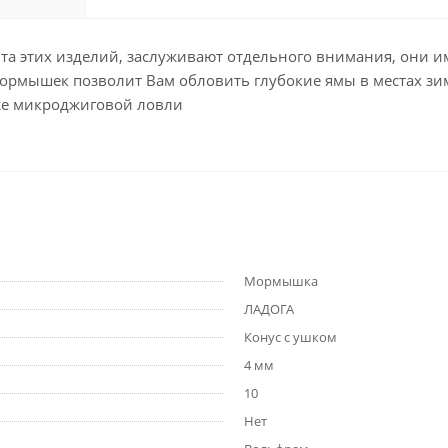
а этих изделий, заслуживают отдельного внимания, они 
ышек позволит Вам обловить глубокие ямы в местах зимн
кже микроджиговой ловли
Мормышка
ЛАДОГА
Конус с ушком
4 мм
10
Нет