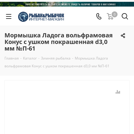
0
Мормышка Ладога вольфрамовая
Конус с ушком покрашенная d3,0
мм №П-61
Главная
-
Каталог
-
Зимняя рыбалка
-
Мормышка Ладога
вольфрамовая Конус с ушком покрашенная d3,0 мм №П-61