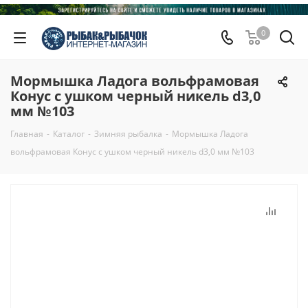
0
Мормышка Ладога вольфрамовая
Конус с ушком черный никель d3,0
мм №103
Главная
-
Каталог
-
Зимняя рыбалка
-
Мормышка Ладога
вольфрамовая Конус с ушком черный никель d3,0 мм №103