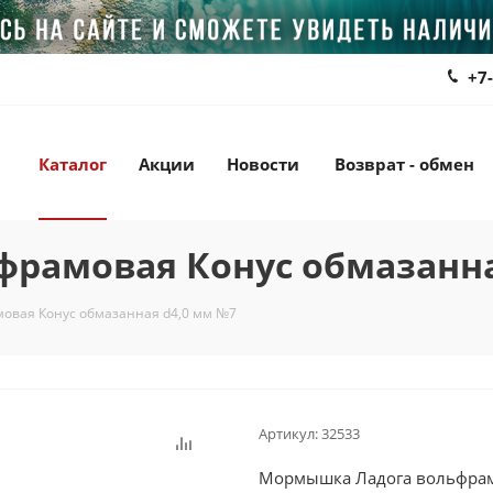
+7
Каталог
Акции
Новости
Возврат - обмен
рамовая Конус обмазанна
овая Конус обмазанная d4,0 мм №7
Артикул:
32533
Мормышка Ладога вольфрам