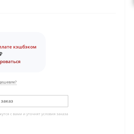
плате кэшбэком
₽
роваться
дешевле?
 заказ
тся с вами и уточнят условия заказа