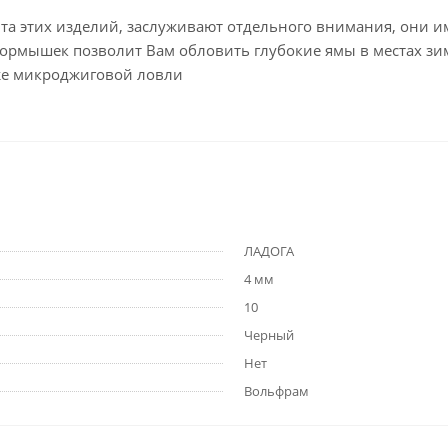
а этих изделий, заслуживают отдельного внимания, они 
ышек позволит Вам обловить глубокие ямы в местах зимн
кже микроджиговой ловли
ЛАДОГА
4 мм
10
Черный
Нет
Вольфрам