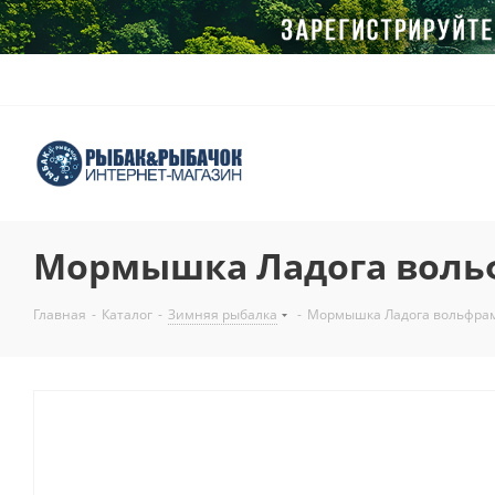
Мормышка Ладога вольф
Главная
-
Каталог
-
Зимняя рыбалка
-
Мормышка Ладога вольфрам