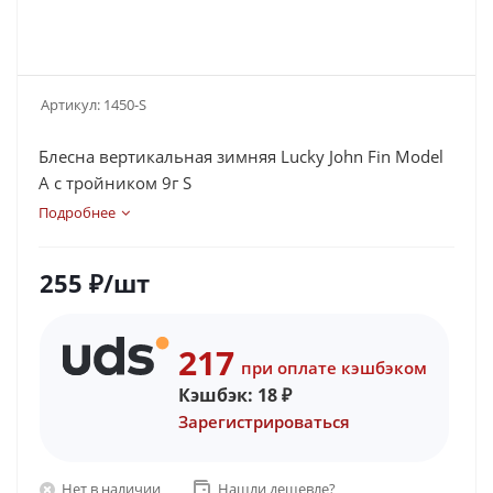
Артикул:
1450-S
Блесна вертикальная зимняя Lucky John Fin Model
A с тройником 9г S
Подробнее
255
₽
/шт
217
при оплате кэшбэком
Кэшбэк:
18
₽
Зарегистрироваться
Нет в наличии
Нашли дешевле?