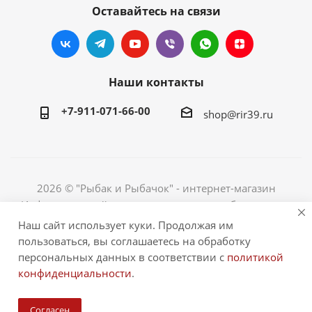
Оставайтесь на связи
Наши контакты
+7-911-071-66-00
shop@rir39.ru
2026 © "Рыбак и Рыбачок" - интернет-магазин
Информация сайта защищена законом об авторских
правах. Индивидуальный предприниматель Рогов
Наш сайт использует куки. Продолжая им
Сергей Юрьевич. ИНН 390600967290. ОГРНИП
пользоваться, вы соглашаетесь на обработку
324390000064229.
персональных данных в соответствии с
политикой
конфиденциальности
.
Согласен