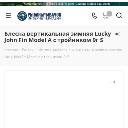
0
Блесна вертикальная зимняя Lucky
John Fin Model A с тройником 9г S
Главная
-
Каталог
-
Зимняя рыбалка
-
Блесна вертикальная зимняя
Lucky John Fin Model A с тройником 9г S