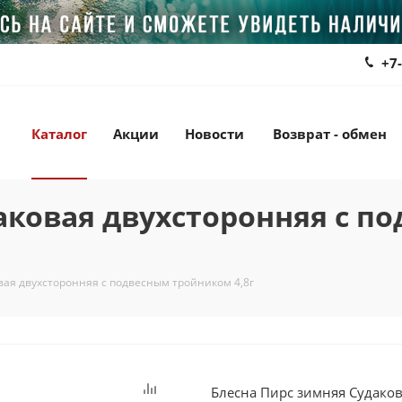
+7
Каталог
Акции
Новости
Возврат - обмен
аковая двухсторонняя с 
вая двухсторонняя с подвесным тройником 4,8г
Блесна Пирс зимняя Судаков