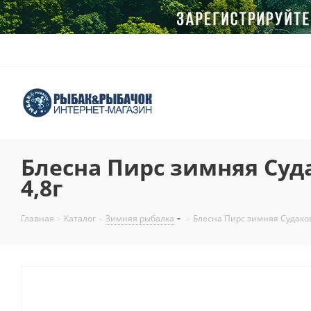
Блесна Пирс зимняя Суд
4,8г
Главная
-
Каталог
-
Зимняя рыбалка
-
Блесна Пирс зимняя Судако