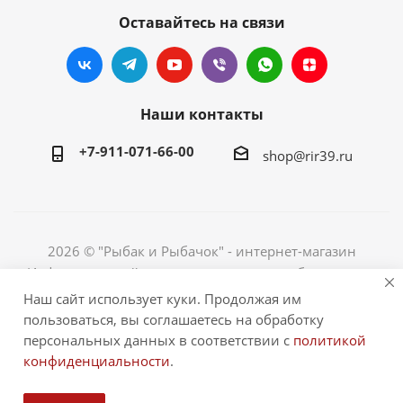
Оставайтесь на связи
Наши контакты
+7-911-071-66-00
shop@rir39.ru
2026 © "Рыбак и Рыбачок" - интернет-магазин
Информация сайта защищена законом об авторских
правах. Индивидуальный предприниматель Рогов
Наш сайт использует куки. Продолжая им
Сергей Юрьевич. ИНН 390600967290. ОГРНИП
пользоваться, вы соглашаетесь на обработку
324390000064229.
персональных данных в соответствии с
политикой
конфиденциальности
.