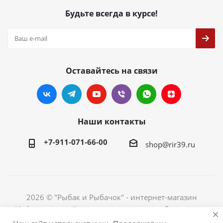
Будьте всегда в курсе!
Оставайтесь на связи
Наши контакты
+7-911-071-66-00
shop@rir39.ru
2026 © "Рыбак и Рыбачок" - интернет-магазин
Информация сайта защищена законом об авторских
правах. Индивидуальный предприниматель Рогов