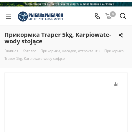
0
Прикормка Traper 5kg, Karpiowate-
wody stojące
Главная
-
Каталог
-
Прикормки, насадки, аттрактанты
-
Прикормка
Traper 5kg, Karpiowate-wody stojące