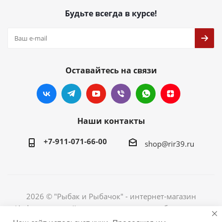
Будьте всегда в курсе!
Оставайтесь на связи
Наши контакты
+7-911-071-66-00
shop@rir39.ru
2026 © "Рыбак и Рыбачок" - интернет-магазин
Информация сайта защищена законом об авторских
правах. Индивидуальный предприниматель Рогов