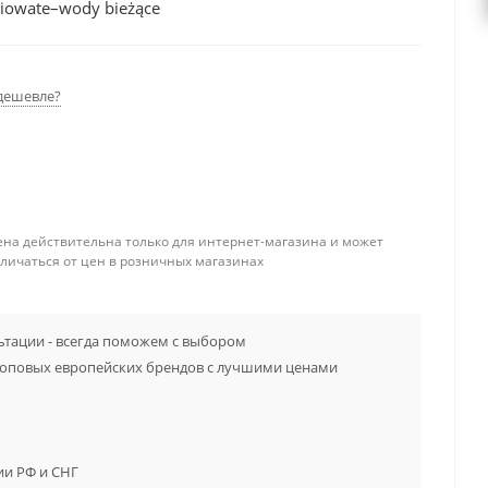
piowate–wody bieżące
дешевле?
ена действительна только для интернет-магазина и может
тличаться от цен в розничных магазинах
тации - всегда поможем с выбором
топовых европейских брендов с лучшими ценами
ии РФ и СНГ