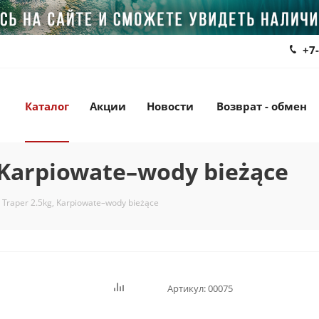
+7
Каталог
Акции
Новости
Возврат - обмен
 Karpiowate–wody bieżące
Traper 2.5kg, Karpiowate–wody bieżące
Артикул:
00075