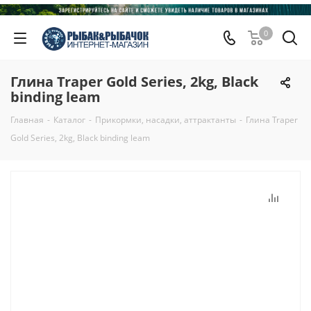
0
Глина Traper Gold Series, 2kg, Black
binding leam
Главная
-
Каталог
-
Прикормки, насадки, аттрактанты
-
Глина Traper
Gold Series, 2kg, Black binding leam