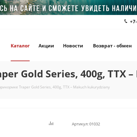
+7
Каталог
Акции
Новости
Возврат - обмен
er Gold Series, 400g, TTX 
рикормке Traper Gold Series, 400g, TTX – Makuch kukurydziany
Артикул:
01032