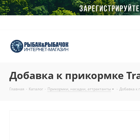
Добавка к прикормке Trap
Главная
-
Каталог
-
Прикормки, насадки, аттрактанты
-
Добавка к п