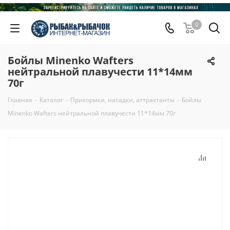
0
Бойлы Minenko Wafters
нейтральной плавучести 11*14мм
70г
Главная
-
Каталог
-
Прикормки, насадки, аттрактанты
-
Бойлы
Minenko Wafters нейтральной плавучести 11*14мм 70г