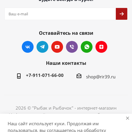
Оставайтесь на связи
Наши контакты
+7-911-071-66-00
shop@rir39.ru
2026 © "Рыбак и Рыбачок" - интернет-магазин
Информация сайта защищена законом об авторских
правах. Индивидуальный предприниматель Рогов
Наш сайт использует куки. Продолжая им
Сергей Юрьевич. ИНН 390600967290. ОГРНИП
пользоваться, вы соглашаетесь на обработку