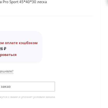
 Pro Sport 45*40*30 леска
ри оплате кэшбэком
26
₽
роваться
дешевле?
 заказ
тся с вами и уточнят условия заказа