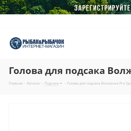
Голова для подсака Волж
Главная
-
Каталог
-
Подсаки
-
Голова для подсака Волжанка Pro Sp