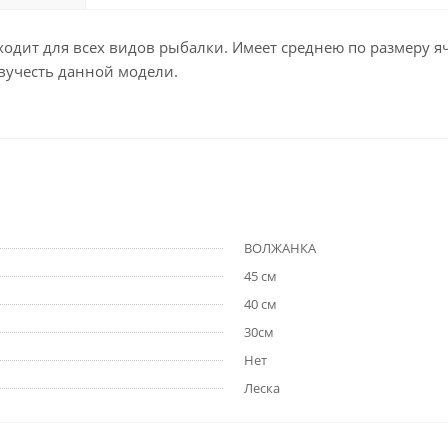
одходит для всех видов рыбалки. Имеет среднею по размеру я
вучесть данной модели.
ВОЛЖАНКА
45 см
40 см
30см
Нет
Леска